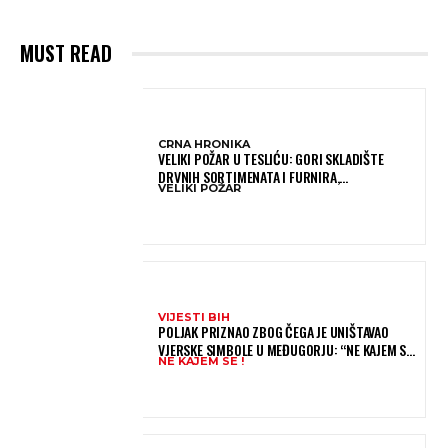
MUST READ
CRNA HRONIKA
VELIKI POŽAR U TESLIĆU: GORI SKLADIŠTE
DRVNIH SORTIMENATA I FURNIRA,
VELIKI POŽAR
VATROGASCIMA STIŽE POMOĆ IZ VIŠE GRADOVA
VIJESTI BIH
POLJAK PRIZNAO ZBOG ČEGA JE UNIŠTAVAO
VJERSKE SIMBOLE U MEĐUGORJU: “NE KAJEM SE I
NE KAJEM SE !
PONOVIO BIH SVE”