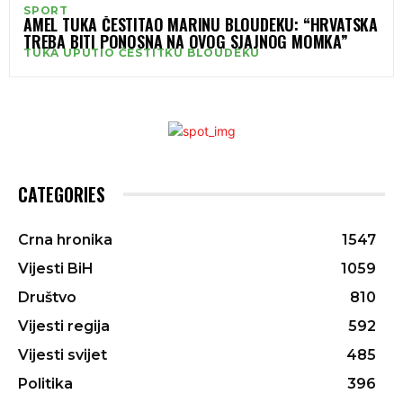
SPORT
AMEL TUKA ČESTITAO MARINU BLOUDEKU: “HRVATSKA
TREBA BITI PONOSNA NA OVOG SJAJNOG MOMKA”
TUKA UPUTIO ČESTITKU BLOUDEKU
CATEGORIES
Crna hronika
1547
Vijesti BiH
1059
Društvo
810
Vijesti regija
592
Vijesti svijet
485
Politika
396