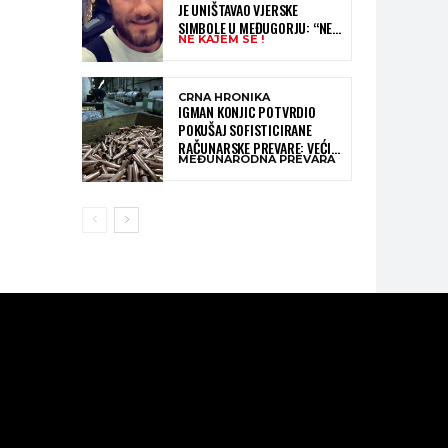
JE UNIŠTAVAO VJERSKE
SIMBOLE U MEĐUGORJU: “NE
NE KAJEM SE !
KAJEM SE I PONOVIO BIH SVE”
CRNA HRONIKA
IGMAN KONJIC POTVRDIO
POKUŠAJ SOFISTICIRANE
RAČUNARSKE PREVARE: VEĆI
MEĐUNARODNA PREVARA
DIO NOVCA BLOKIRAN,
OČEKUJE SE POVRAT
SREDSTAVA