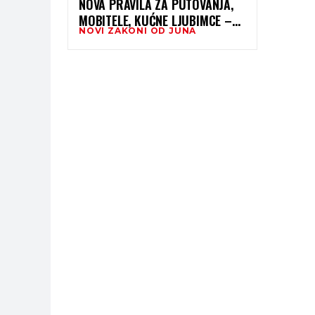
NOVA PRAVILA ZA PUTOVANJA,
MOBITELE, KUĆNE LJUBIMCE –
NOVI ZAKONI OD JUNA
EVO ŠTA SE SVE MIJENJA