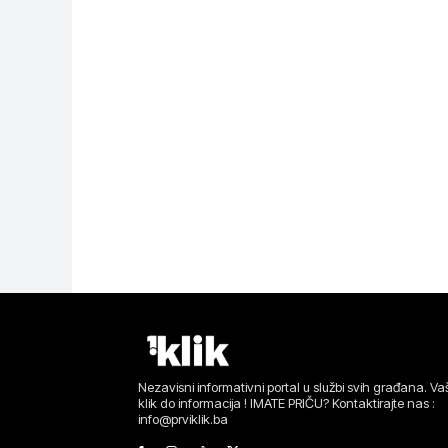
Nezavisni informativni portal u službi svih građana. Vaš
klik do informacija ! IMATE PRIČU? Kontaktirajte nas :
info@prviklik.ba