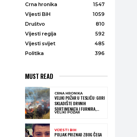
Crna hronika
1547
Vijesti BiH
1059
Društvo
810
Vijesti regija
592
Vijesti svijet
485
Politika
396
MUST READ
CRNA HRONIKA
VELIKI POŽAR U TESLIĆU: GORI
SKLADIŠTE DRVNIH
SORTIMENATA I FURNIRA,
VELIKI POŽAR
VATROGASCIMA STIŽE POMOĆ
IZ VIŠE GRADOVA
VIJESTI BIH
POLJAK PRIZNAO ZBOG ČEGA