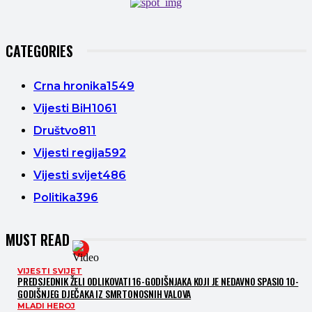
CATEGORIES
Crna hronika
1549
Vijesti BiH
1061
Društvo
811
Vijesti regija
592
Vijesti svijet
486
Politika
396
MUST READ
VIJESTI SVIJET
PREDSJEDNIK ŽELI ODLIKOVATI 16-GODIŠNJAKA KOJI JE NEDAVNO SPASIO 10-
GODIŠNJEG DJEČAKA IZ SMRTONOSNIH VALOVA
MLADI HEROJ