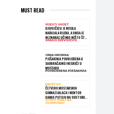
MUST READ
VIJESTI SVIJET
DJEVOJČICU JE NOSILA
NABUJALA RIJEKA, A ONDA JE
NEZNANAC UČINIO NEŠTO ŠTO
SPASIO DJEVOJČICU
JE MNOGE OSTAVILO BEZ RIJEČI
CRNA HRONIKA
PJEŠAKINJA POVRIJEĐENA U
SAOBRAĆAJNOJ NESREĆI U
MOSTARU
POVRIJEĐENA PJEŠAKINJA
DRUŠTVO
ČETVERO MOSTARSKIH
GIMNAZIJALACA I MENTOR
DANAS PUTUJU NA SVJETSKU
OTPUTOVALI NA
OLIMPIJADU IZ AI:
OLIMPIJADU
PREDSTAVLJAT ĆE BIH MEĐU
NAJBOLJIMA NA SVIJETU