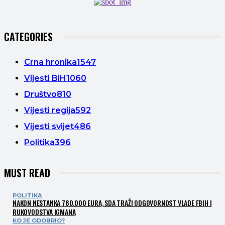
CATEGORIES
Crna hronika
1547
Vijesti BiH
1060
Društvo
810
Vijesti regija
592
Vijesti svijet
486
Politika
396
MUST READ
POLITIKA
NAKON NESTANKA 780.000 EURA, SDA TRAŽI ODGOVORNOST VLADE FBIH I
RUKOVODSTVA IGMANA
KO JE ODOBRIO?