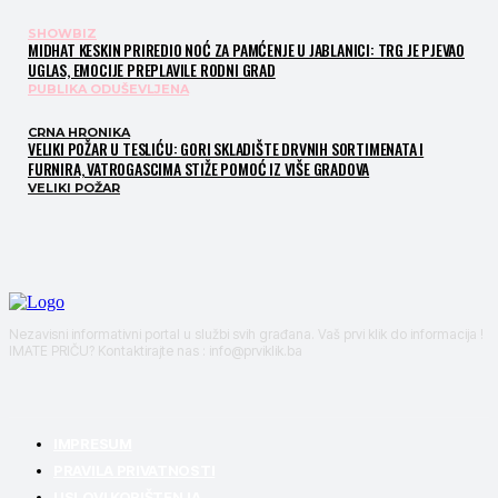
SHOWBIZ
MIDHAT KESKIN PRIREDIO NOĆ ZA PAMĆENJE U JABLANICI: TRG JE PJEVAO
UGLAS, EMOCIJE PREPLAVILE RODNI GRAD
PUBLIKA ODUŠEVLJENA
CRNA HRONIKA
VELIKI POŽAR U TESLIĆU: GORI SKLADIŠTE DRVNIH SORTIMENATA I
FURNIRA, VATROGASCIMA STIŽE POMOĆ IZ VIŠE GRADOVA
VELIKI POŽAR
Nezavisni informativni portal u službi svih građana. Vaš prvi klik do informacija !
IMATE PRIČU? Kontaktirajte nas : info@prviklik.ba
IMPRESUM
PRAVILA PRIVATNOSTI
USLOVI KORIŠTENJA