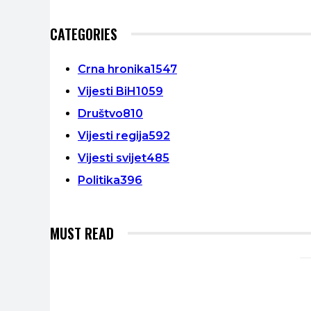
CATEGORIES
Crna hronika
1547
Vijesti BiH
1059
Društvo
810
Vijesti regija
592
Vijesti svijet
485
Politika
396
MUST READ