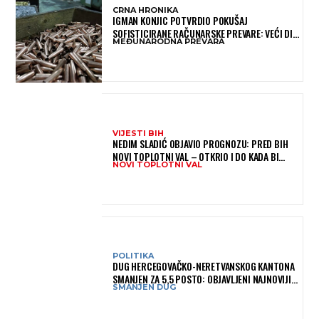
CRNA HRONIKA
IGMAN KONJIC POTVRDIO POKUŠAJ
SOFISTICIRANE RAČUNARSKE PREVARE: VEĆI DIO
MEĐUNARODNA PREVARA
NOVCA BLOKIRAN, OČEKUJE SE POVRAT
SREDSTAVA
VIJESTI BIH
NEDIM SLADIĆ OBJAVIO PROGNOZU: PRED BIH
NOVI TOPLOTNI VAL – OTKRIO I DO KADA BI
NOVI TOPLOTNI VAL
MOGAO TRAJATI
POLITIKA
DUG HERCEGOVAČKO-NERETVANSKOG KANTONA
SMANJEN ZA 5,5 POSTO: OBJAVLJENI NAJNOVIJI
SMANJEN DUG
PODACI MINISTARSTVA FINANSIJA