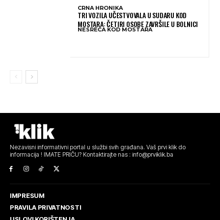
CRNA HRONIKA
TRI VOZILA UČESTVOVALA U SUDARU KOD
MOSTARA: ČETIRI OSOBE ZAVRŠILE U BOLNICI
NESREĆA KOD MOSTARA
Nezavisni informativni portal u službi svih građana. Vaš prvi klik do
informacija ! IMATE PRIČU? Kontaktirajte nas : info@prviklik.ba
IMPRESUM
PRAVILA PRIVATNOSTI
USLOVI KORIŠTENJA