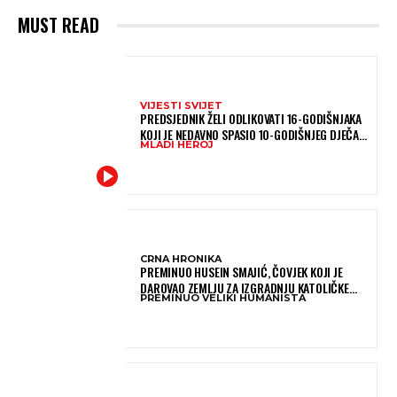
MUST READ
VIJESTI SVIJET
PREDSJEDNIK ŽELI ODLIKOVATI 16-GODIŠNJAKA
KOJI JE NEDAVNO SPASIO 10-GODIŠNJEG DJEČAKA
MLADI HEROJ
IZ SMRTONOSNIH VALOVA
CRNA HRONIKA
PREMINUO HUSEIN SMAJIĆ, ČOVJEK KOJI JE
DAROVAO ZEMLJU ZA IZGRADNJU KATOLIČKE
PREMINUO VELIKI HUMANISTA
CRKVE U BUGOJNU