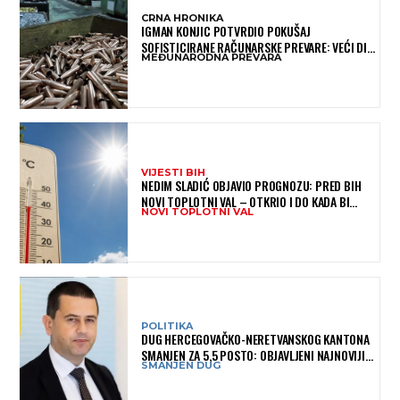
CRNA HRONIKA
IGMAN KONJIC POTVRDIO POKUŠAJ
SOFISTICIRANE RAČUNARSKE PREVARE: VEĆI DIO
MEĐUNARODNA PREVARA
NOVCA BLOKIRAN, OČEKUJE SE POVRAT
SREDSTAVA
VIJESTI BIH
NEDIM SLADIĆ OBJAVIO PROGNOZU: PRED BIH
NOVI TOPLOTNI VAL – OTKRIO I DO KADA BI
NOVI TOPLOTNI VAL
MOGAO TRAJATI
POLITIKA
DUG HERCEGOVAČKO-NERETVANSKOG KANTONA
SMANJEN ZA 5,5 POSTO: OBJAVLJENI NAJNOVIJI
SMANJEN DUG
PODACI MINISTARSTVA FINANSIJA