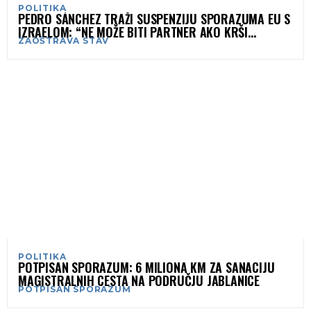
POLITIKA
PEDRO SÁNCHEZ TRAŽI SUSPENZIJU SPORAZUMA EU S
IZRAELOM: “NE MOŽE BITI PARTNER AKO KRŠI
ZAOŠTRAVA STAV
MEĐUNARODNO PRAVO”
POLITIKA
POTPISAN SPORAZUM: 6 MILIONA KM ZA SANACIJU
MAGISTRALNIH CESTA NA PODRUČJU JABLANICE
POTPISAN SPORAZUM