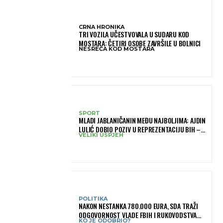
CRNA HRONIKA
TRI VOZILA UČESTVOVALA U SUDARU KOD
MOSTARA: ČETIRI OSOBE ZAVRŠILE U BOLNICI
NESREĆA KOD MOSTARA
SPORT
MLADI JABLANIČANIN MEĐU NAJBOLJIMA: AJDIN
LULIĆ DOBIO POZIV U REPREZENTACIJU BIH –
VELIKI USPJEH
BRANIT ĆE BOJE BIH NA SLOVENIA BALL
POLITIKA
NAKON NESTANKA 780.000 EURA, SDA TRAŽI
ODGOVORNOST VLADE FBIH I RUKOVODSTVA
KO JE ODOBRIO?