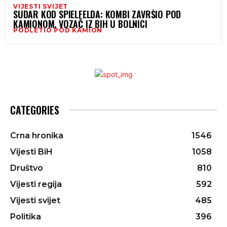
VIJESTI SVIJET
SUDAR KOD SPIELFELDA: KOMBI ZAVRŠIO POD
KAMIONOM, VOZAČ IZ BIH U BOLNICI
PODLETIO POD KAMION
CATEGORIES
Crna hronika
1546
Vijesti BiH
1058
Društvo
810
Vijesti regija
592
Vijesti svijet
485
Politika
396