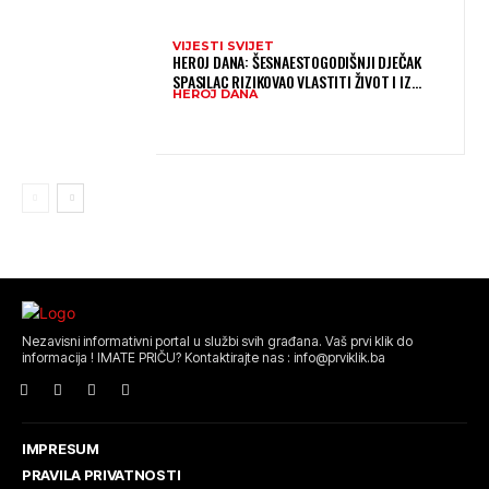
VIJESTI SVIJET
HEROJ DANA: ŠESNAESTOGODIŠNJI DJEČAK
SPASILAC RIZIKOVAO VLASTITI ŽIVOT I IZ
HEROJ DANA
OGROMNIH VALOVA SPASIO 10-GODIŠNJEG
DJEČAKA
Nezavisni informativni portal u službi svih građana. Vaš prvi klik do
informacija ! IMATE PRIČU? Kontaktirajte nas : info@prviklik.ba
IMPRESUM
PRAVILA PRIVATNOSTI