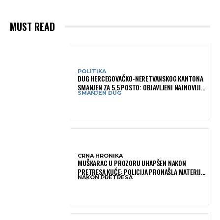
MUST READ
POLITIKA
DUG HERCEGOVAČKO-NERETVANSKOG KANTONA
SMANJEN ZA 5,5 POSTO: OBJAVLJENI NAJNOVIJI
SMANJEN DUG
PODACI MINISTARSTVA FINANSIJA
CRNA HRONIKA
MUŠKARAC U PROZORU UHAPŠEN NAKON
PRETRESA KUĆE: POLICIJA PRONAŠLA MATERIJU
NAKON PRETRESA
KOJA ASOCIRA NA HEROIN I PRIBOR ZA
KONZUMACIJU