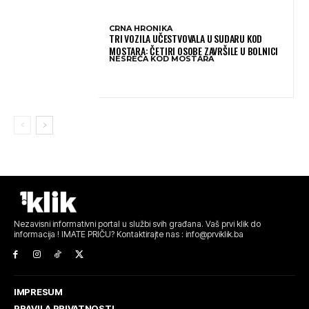
CRNA HRONIKA
TRI VOZILA UČESTVOVALA U SUDARU KOD
MOSTARA: ČETIRI OSOBE ZAVRŠILE U BOLNICI
NESREĆA KOD MOSTARA
Nezavisni informativni portal u službi svih građana. Vaš prvi klik do
informacija ! IMATE PRIČU? Kontaktirajte nas : info@prviklik.ba
IMPRESUM
PRAVILA PRIVATNOSTI