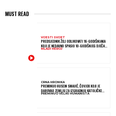
MUST READ
VIJESTI SVIJET
PREDSJEDNIK ŽELI ODLIKOVATI 16-GODIŠNJAKA
KOJI JE NEDAVNO SPASIO 10-GODIŠNJEG DJEČAKA
MLADI HEROJ
IZ SMRTONOSNIH VALOVA
CRNA HRONIKA
PREMINUO HUSEIN SMAJIĆ, ČOVJEK KOJI JE
DAROVAO ZEMLJU ZA IZGRADNJU KATOLIČKE
PREMINUO VELIKI HUMANISTA
CRKVE U BUGOJNU