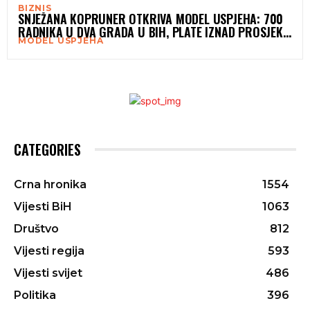
BIZNIS
SNJEŽANA KÖPRÜNER OTKRIVA MODEL USPJEHA: 700
RADNIKA U DVA GRADA U BIH, PLATE IZNAD PROSJEKA
MODEL USPJEHA
I BRIGA O ZAPOSLENIMA
CATEGORIES
Crna hronika
1554
Vijesti BiH
1063
Društvo
812
Vijesti regija
593
Vijesti svijet
486
Politika
396