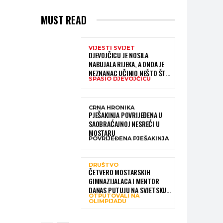
MUST READ
VIJESTI SVIJET
DJEVOJČICU JE NOSILA
NABUJALA RIJEKA, A ONDA JE
NEZNANAC UČINIO NEŠTO ŠTO
SPASIO DJEVOJČICU
JE MNOGE OSTAVILO BEZ RIJEČI
CRNA HRONIKA
PJEŠAKINJA POVRIJEĐENA U
SAOBRAĆAJNOJ NESREĆI U
MOSTARU
POVRIJEĐENA PJEŠAKINJA
DRUŠTVO
ČETVERO MOSTARSKIH
GIMNAZIJALACA I MENTOR
DANAS PUTUJU NA SVJETSKU
OTPUTOVALI NA
OLIMPIJADU IZ AI:
OLIMPIJADU
PREDSTAVLJAT ĆE BIH MEĐU
NAJBOLJIMA NA SVIJETU