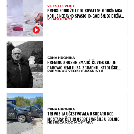
VIJESTI SVIJET
PREDSJEDNIK ŽELI ODLIKOVATI 16-GODIŠNJAKA
KOJI JE NEDAVNO SPASIO 10-GODIŠNJEG DJEČAKA
MLADI HEROJ
IZ SMRTONOSNIH VALOVA
CRNA HRONIKA
PREMINUO HUSEIN SMAJIĆ, ČOVJEK KOJI JE
DAROVAO ZEMLJU ZA IZGRADNJU KATOLIČKE
PREMINUO VELIKI HUMANISTA
CRKVE U BUGOJNU
CRNA HRONIKA
TRI VOZILA UČESTVOVALA U SUDARU KOD
MOSTARA: ČETIRI OSOBE ZAVRŠILE U BOLNICI
NESREĆA KOD MOSTARA