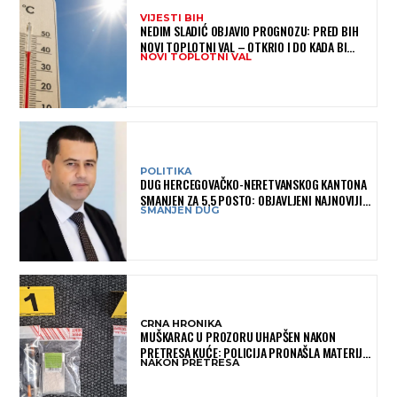
VIJESTI BIH
NEDIM SLADIĆ OBJAVIO PROGNOZU: PRED BIH
NOVI TOPLOTNI VAL – OTKRIO I DO KADA BI
NOVI TOPLOTNI VAL
MOGAO TRAJATI
POLITIKA
DUG HERCEGOVAČKO-NERETVANSKOG KANTONA
SMANJEN ZA 5,5 POSTO: OBJAVLJENI NAJNOVIJI
SMANJEN DUG
PODACI MINISTARSTVA FINANSIJA
CRNA HRONIKA
MUŠKARAC U PROZORU UHAPŠEN NAKON
PRETRESA KUĆE: POLICIJA PRONAŠLA MATERIJU
NAKON PRETRESA
KOJA ASOCIRA NA HEROIN I PRIBOR ZA
KONZUMACIJU