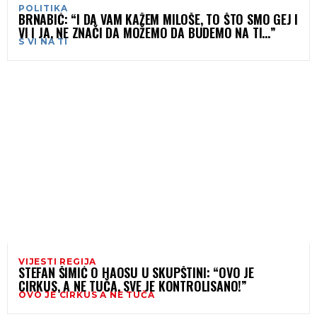
POLITIKA
BRNABIĆ: “I DA VAM KAŽEM MILOŠE, TO ŠTO SMO GEJ I
VI I JA, NE ZNAČI DA MOŽEMO DA BUDEMO NA TI…”
S VI NA TI
VIJESTI REGIJA
STEFAN ŠIMIĆ O HAOSU U SKUPŠTINI: “OVO JE
CIRKUS, A NE TUČA, SVE JE KONTROLISANO!”
OVO JE CIRKUS A NE TUČA