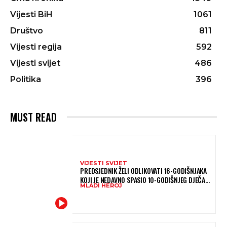
Vijesti BiH
1061
Društvo
811
Vijesti regija
592
Vijesti svijet
486
Politika
396
MUST READ
VIJESTI SVIJET
PREDSJEDNIK ŽELI ODLIKOVATI 16-GODIŠNJAKA
KOJI JE NEDAVNO SPASIO 10-GODIŠNJEG DJEČAKA
MLADI HEROJ
IZ SMRTONOSNIH VALOVA