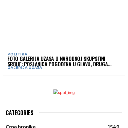
POLITIKA
FOTO GALERIJA UŽASA U NARODNOJ SKUPŠTINI
SRBIJE: POSLANICA POGOĐENA U GLAVU, DRUGA
GALERIJA UŽASA
DOŽIVJELA MOŽDANI UDAR
CATEGORIES
Crna hronika
1549