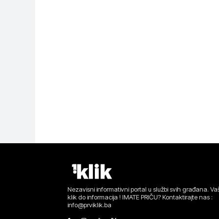
Nezavisni informativni portal u službi svih građana. Vaš
klik do informacija ! IMATE PRIČU? Kontaktirajte nas :
info@prviklik.ba