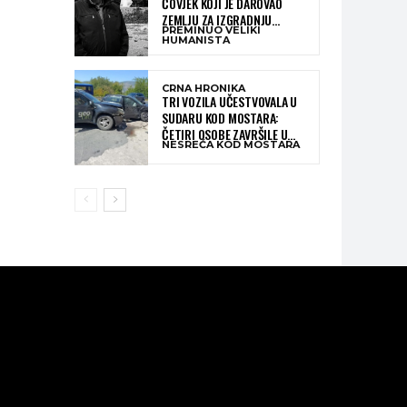
ČOVJEK KOJI JE DAROVAO
ZEMLJU ZA IZGRADNJU
PREMINUO VELIKI
KATOLIČKE CRKVE U BUGOJNU
HUMANISTA
CRNA HRONIKA
TRI VOZILA UČESTVOVALA U
SUDARU KOD MOSTARA:
ČETIRI OSOBE ZAVRŠILE U
NESREĆA KOD MOSTARA
BOLNICI