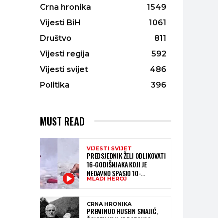
Crna hronika
1549
Vijesti BiH
1061
Društvo
811
Vijesti regija
592
Vijesti svijet
486
Politika
396
MUST READ
VIJESTI SVIJET
PREDSJEDNIK ŽELI ODLIKOVATI
16-GODIŠNJAKA KOJI JE
NEDAVNO SPASIO 10-
MLADI HEROJ
GODIŠNJEG DJEČAKA IZ
SMRTONOSNIH VALOVA
CRNA HRONIKA
PREMINUO HUSEIN SMAJIĆ,