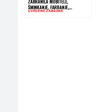
ZABRANILA MOBITELE,
ŠMINKANJE, FARBANJE,
UVEDENE ZABRANE
LAKIRANJE NOKTIJU…