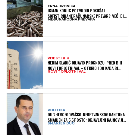
CRNA HRONIKA
IGMAN KONJIC POTVRDIO POKUŠAJ
SOFISTICIRANE RAČUNARSKE PREVARE: VEĆI DIO
MEĐUNARODNA PREVARA
NOVCA BLOKIRAN, OČEKUJE SE POVRAT
SREDSTAVA
VIJESTI BIH
NEDIM SLADIĆ OBJAVIO PROGNOZU: PRED BIH
NOVI TOPLOTNI VAL – OTKRIO I DO KADA BI
NOVI TOPLOTNI VAL
MOGAO TRAJATI
POLITIKA
DUG HERCEGOVAČKO-NERETVANSKOG KANTONA
SMANJEN ZA 5,5 POSTO: OBJAVLJENI NAJNOVIJI
SMANJEN DUG
PODACI MINISTARSTVA FINANSIJA