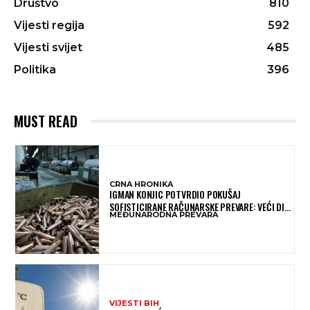
Društvo
810
Vijesti regija
592
Vijesti svijet
485
Politika
396
MUST READ
CRNA HRONIKA
IGMAN KONJIC POTVRDIO POKUŠAJ
SOFISTICIRANE RAČUNARSKE PREVARE: VEĆI DIO
MEĐUNARODNA PREVARA
NOVCA BLOKIRAN, OČEKUJE SE POVRAT
SREDSTAVA
VIJESTI BIH