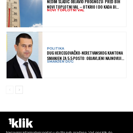
NEDIM SLADIĆ OBJAVIO PROGNOZU: PRED BIH
NOVI TOPLOTNI VAL – OTKRIO I DO KADA BI
NOVI TOPLOTNI VAL
MOGAO TRAJATI
POLITIKA
DUG HERCEGOVAČKO-NERETVANSKOG KANTONA
SMANJEN ZA 5,5 POSTO: OBJAVLJENI NAJNOVIJI
SMANJEN DUG
PODACI MINISTARSTVA FINANSIJA
Nezavisni informativni portal u službi svih građana. Vaš prvi klik do