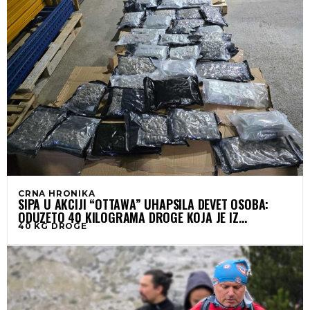
CRNA HRONIKA
SIPA U AKCIJI “OTTAWA” UHAPSILA DEVET OSOBA:
ODUZETO 40 KILOGRAMA DROGE KOJA JE IZ
40 KG DROGE
HRVATSKE PREVEZENA U BIH