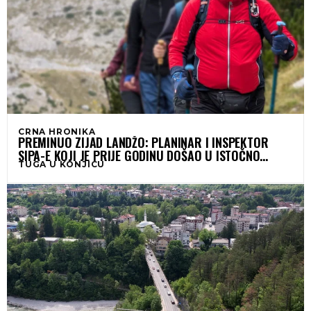
CRNA HRONIKA
PREMINUO ZIJAD LANDŽO: PLANINAR I INSPEKTOR
SIPA-E KOJI JE PRIJE GODINU DOŠAO U ISTOČNO
TUGA U KONJICU
SARAJEVO UHAPSITI DODIKA