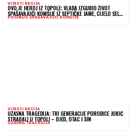
VIJESTI REGIJA
OVO JE HEROJ IZ TOPOLE: VLADA IZGUBIO ŽIVOT
SPAŠAVAJUĆI KOMŠIJE IZ SEPTIČKE JAME, CIJELO SELO
POGINUO SPAŠAVAJUĆI KOMŠIJE
U SUZAMA
VIJESTI REGIJA
UŽASNA TRAGEDIJA: TRI GENERACIJE PORODICE JOKIĆ
STRADALI U TOPOLI – DJED, OTAC I SIN
UŽASNA TRAGEDIJA