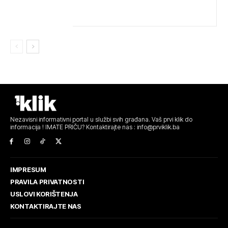
VATROGASCIMA STIŽE POMOĆ IZ VIŠE GRADOVA
Nezavisni informativni portal u službi svih građana. Vaš prvi klik do
informacija ! IMATE PRIČU? Kontaktirajte nas : info@prviklik.ba
IMPRESUM
PRAVILA PRIVATNOSTI
USLOVI KORIŠTENJA
KONTAKTIRAJTE NAS