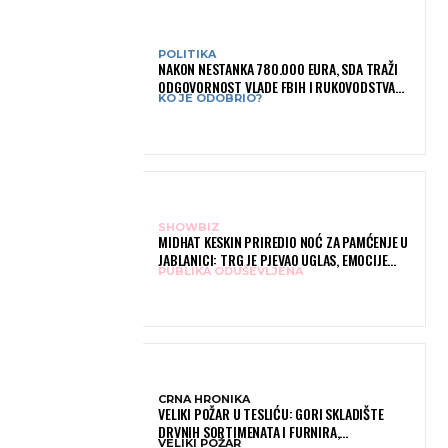
POLITIKA
NAKON NESTANKA 780.000 EURA, SDA TRAŽI
ODGOVORNOST VLADE FBIH I RUKOVODSTVA
KO JE ODOBRIO?
IGMANA
SHOWBIZ
MIDHAT KESKIN PRIREDIO NOĆ ZA PAMĆENJE U
JABLANICI: TRG JE PJEVAO UGLAS, EMOCIJE
PUBLIKA ODUŠEVLJENA
PREPLAVILE RODNI GRAD
CRNA HRONIKA
VELIKI POŽAR U TESLIĆU: GORI SKLADIŠTE
DRVNIH SORTIMENATA I FURNIRA,
VELIKI POŽAR