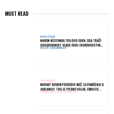
MUST READ
POLITIKA
NAKON NESTANKA 780.000 EURA, SDA TRAŽI
ODGOVORNOST VLADE FBIH I RUKOVODSTVA
KO JE ODOBRIO?
IGMANA
SHOWBIZ
MIDHAT KESKIN PRIREDIO NOĆ ZA PAMĆENJE U
JABLANICI: TRG JE PJEVAO UGLAS, EMOCIJE
PUBLIKA ODUŠEVLJENA
PREPLAVILE RODNI GRAD