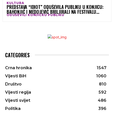
KULTURA
PREDSTAVA “IDIOT” ODUŠEVILA PUBLIKU U KONJICU:
BAHONJIĆ I MEDOJEVIĆ BRILJIRALI NA FESTIVALU
ODUŠEVILI KONJIČKU PUBLIKU
GLUMCA BIH
CATEGORIES
Crna hronika
1547
Vijesti BiH
1060
Društvo
810
Vijesti regija
592
Vijesti svijet
486
Politika
396