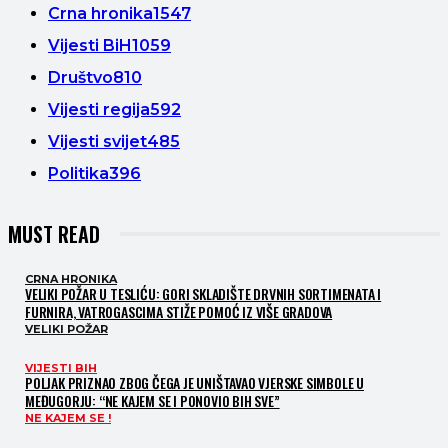
Crna hronika
1547
Vijesti BiH
1059
Društvo
810
Vijesti regija
592
Vijesti svijet
485
Politika
396
MUST READ
CRNA HRONIKA
VELIKI POŽAR U TESLIĆU: GORI SKLADIŠTE DRVNIH SORTIMENATA I
FURNIRA, VATROGASCIMA STIŽE POMOĆ IZ VIŠE GRADOVA
VELIKI POŽAR
VIJESTI BIH
POLJAK PRIZNAO ZBOG ČEGA JE UNIŠTAVAO VJERSKE SIMBOLE U
MEĐUGORJU: “NE KAJEM SE I PONOVIO BIH SVE”
NE KAJEM SE !