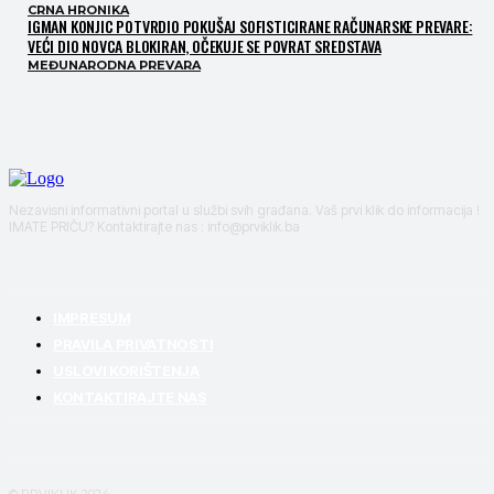
CRNA HRONIKA
IGMAN KONJIC POTVRDIO POKUŠAJ SOFISTICIRANE RAČUNARSKE PREVARE:
VEĆI DIO NOVCA BLOKIRAN, OČEKUJE SE POVRAT SREDSTAVA
MEĐUNARODNA PREVARA
Nezavisni informativni portal u službi svih građana. Vaš prvi klik do informacija !
IMATE PRIČU? Kontaktirajte nas : info@prviklik.ba
IMPRESUM
PRAVILA PRIVATNOSTI
USLOVI KORIŠTENJA
KONTAKTIRAJTE NAS