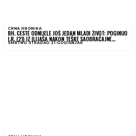
CRNA HRONIKA
BH. CESTE ODNIJELE JOŠ JEDAN MLADI ŽIVOT: POGINUO
I.R. (21) IZ ILIJAŠA NAKON TEŠKE SAOBRAĆAJNE
SMRTNO STRADAO 21-GODIŠNJAK
NESREĆE