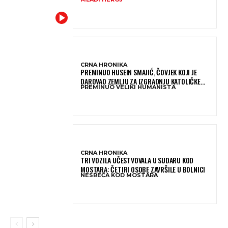
IZ SMRTONOSNIH VALOVA
CRNA HRONIKA
PREMINUO HUSEIN SMAJIĆ, ČOVJEK KOJI JE
DAROVAO ZEMLJU ZA IZGRADNJU KATOLIČKE
PREMINUO VELIKI HUMANISTA
CRKVE U BUGOJNU
CRNA HRONIKA
TRI VOZILA UČESTVOVALA U SUDARU KOD
MOSTARA: ČETIRI OSOBE ZAVRŠILE U BOLNICI
NESREĆA KOD MOSTARA