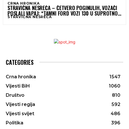
CRNA HRONIKA
STRAVIČNA NESREĆA – ČETVERO POGINULIH, VOZAČI
POSLALI VAPAJ: “TAMNI FORD VOZI 130 U SUPROTNOM
STRAVIČNA NESREĆA
SMJERU!”
CATEGORIES
Crna hronika
1547
Vijesti BiH
1060
Društvo
810
Vijesti regija
592
Vijesti svijet
486
Politika
396