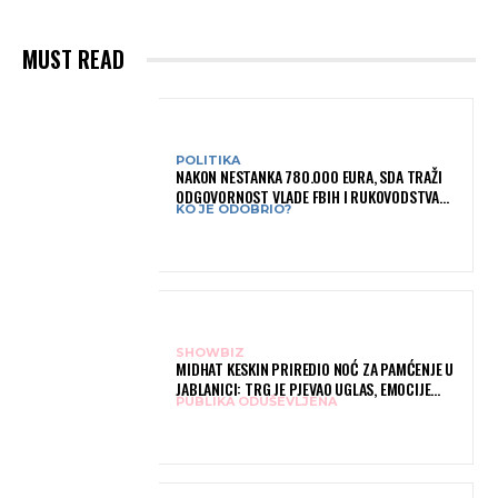
MUST READ
POLITIKA
NAKON NESTANKA 780.000 EURA, SDA TRAŽI
ODGOVORNOST VLADE FBIH I RUKOVODSTVA
KO JE ODOBRIO?
IGMANA
SHOWBIZ
MIDHAT KESKIN PRIREDIO NOĆ ZA PAMĆENJE U
JABLANICI: TRG JE PJEVAO UGLAS, EMOCIJE
PUBLIKA ODUŠEVLJENA
PREPLAVILE RODNI GRAD