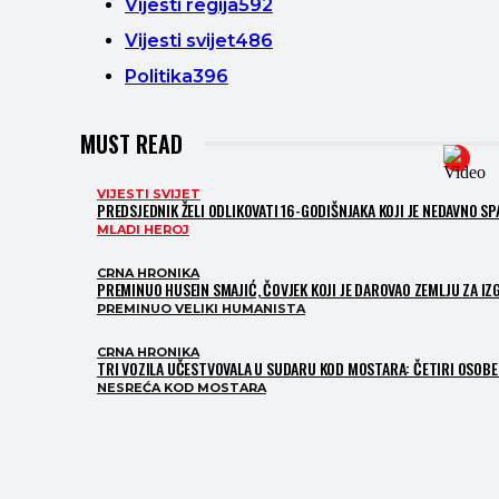
Vijesti regija
592
Vijesti svijet
486
Politika
396
MUST READ
VIJESTI SVIJET
PREDSJEDNIK ŽELI ODLIKOVATI 16-GODIŠNJAKA KOJI JE NEDAVNO S
MLADI HEROJ
CRNA HRONIKA
PREMINUO HUSEIN SMAJIĆ, ČOVJEK KOJI JE DAROVAO ZEMLJU ZA I
PREMINUO VELIKI HUMANISTA
CRNA HRONIKA
TRI VOZILA UČESTVOVALA U SUDARU KOD MOSTARA: ČETIRI OSOBE 
NESREĆA KOD MOSTARA