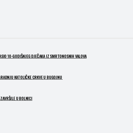
PASIO 10-GODIŠNJEG DJEČAKA IZ SMRTONOSNIH VALOVA
ZGRADNJU KATOLIČKE CRKVE U BUGOJNU
ZAVRŠILE U BOLNICI