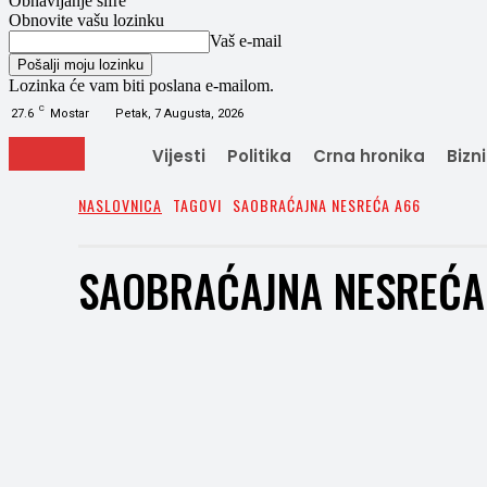
Obnavljanje šifre
Obnovite vašu lozinku
Vaš e-mail
Lozinka će vam biti poslana e-mailom.
C
27.6
Mostar
Petak, 7 Augusta, 2026
Vijesti
Politika
Crna hronika
Bizn
NASLOVNICA
TAGOVI
SAOBRAĆAJNA NESREĆA A66
SAOBRAĆAJNA NESREĆA