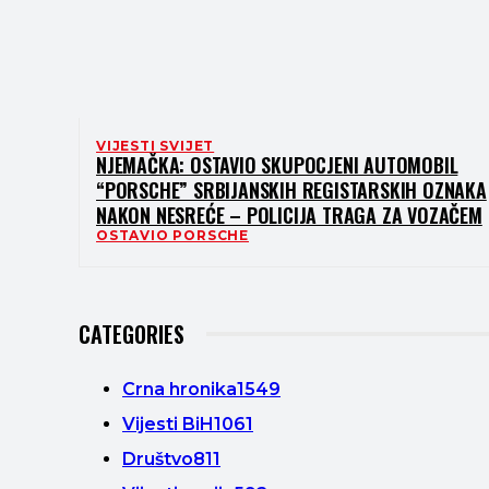
VIJESTI SVIJET
NJEMAČKA: OSTAVIO SKUPOCJENI AUTOMOBIL
“PORSCHE” SRBIJANSKIH REGISTARSKIH OZNAKA
NAKON NESREĆE – POLICIJA TRAGA ZA VOZAČEM
OSTAVIO PORSCHE
CATEGORIES
Crna hronika
1549
Vijesti BiH
1061
Društvo
811