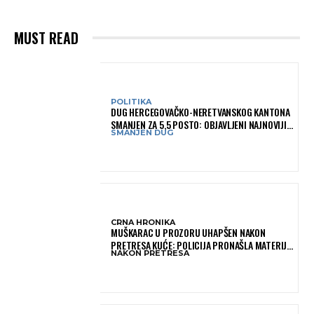
MUST READ
POLITIKA
DUG HERCEGOVAČKO-NERETVANSKOG KANTONA
SMANJEN ZA 5,5 POSTO: OBJAVLJENI NAJNOVIJI
SMANJEN DUG
PODACI MINISTARSTVA FINANSIJA
CRNA HRONIKA
MUŠKARAC U PROZORU UHAPŠEN NAKON
PRETRESA KUĆE: POLICIJA PRONAŠLA MATERIJU
NAKON PRETRESA
KOJA ASOCIRA NA HEROIN I PRIBOR ZA
KONZUMACIJU