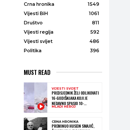
Crna hronika
1549
Vijesti BiH
1061
Društvo
811
Vijesti regija
592
Vijesti svijet
486
Politika
396
MUST READ
VIJESTI SVIJET
PREDSJEDNIK ŽELI ODLIKOVATI
16-GODIŠNJAKA KOJI JE
NEDAVNO SPASIO 10-
MLADI HEROJ
GODIŠNJEG DJEČAKA IZ
SMRTONOSNIH VALOVA
CRNA HRONIKA
PREMINUO HUSEIN SMAJIĆ,