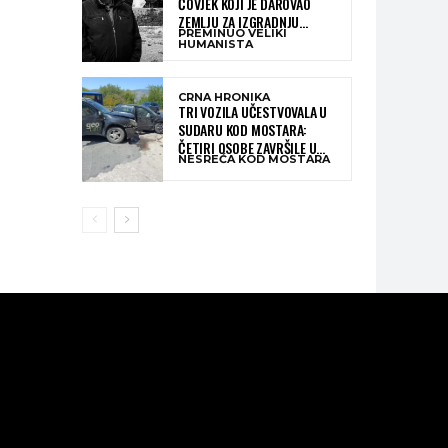
ČOVJEK KOJI JE DAROVAO
ZEMLJU ZA IZGRADNJU
PREMINUO VELIKI
KATOLIČKE CRKVE U BUGOJNU
HUMANISTA
CRNA HRONIKA
TRI VOZILA UČESTVOVALA U
SUDARU KOD MOSTARA:
ČETIRI OSOBE ZAVRŠILE U
NESREĆA KOD MOSTARA
BOLNICI