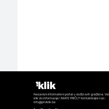
Nezavisni informativni portal u službi svih građana. Vaš
klik do informacija ! IMATE PRIČU? Kontaktirajte nas :
info@prviklik.ba