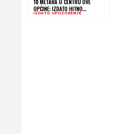
10 METARA U CENTRU OVE
OPĆINE: IZDATO HITNO
IZDATO UPOZORENJE
UPOZORENJE!