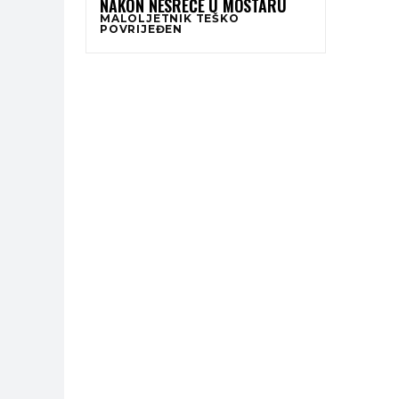
NAKON NESREĆE U MOSTARU
MALOLJETNIK TEŠKO
POVRIJEĐEN