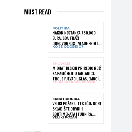
MUST READ
POLITIKA
NAKON NESTANKA 780.000
EURA, SDA TRAŽI
ODGOVORNOST VLADE FBIH I
KO JE ODOBRIO?
RUKOVODSTVA IGMANA
SHOWBIZ
MIDHAT KESKIN PRIREDIO NOĆ
ZA PAMĆENJE U JABLANICI:
TRG JE PJEVAO UGLAS, EMOCIJE
PUBLIKA ODUŠEVLJENA
PREPLAVILE RODNI GRAD
CRNA HRONIKA
VELIKI POŽAR U TESLIĆU: GORI
SKLADIŠTE DRVNIH
SORTIMENATA I FURNIRA,
VELIKI POŽAR
VATROGASCIMA STIŽE POMOĆ
IZ VIŠE GRADOVA