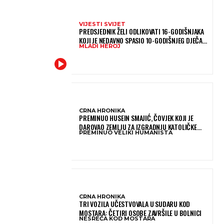
VIJESTI SVIJET
PREDSJEDNIK ŽELI ODLIKOVATI 16-GODIŠNJAKA
KOJI JE NEDAVNO SPASIO 10-GODIŠNJEG DJEČAKA
MLADI HEROJ
IZ SMRTONOSNIH VALOVA
CRNA HRONIKA
PREMINUO HUSEIN SMAJIĆ, ČOVJEK KOJI JE
DAROVAO ZEMLJU ZA IZGRADNJU KATOLIČKE
PREMINUO VELIKI HUMANISTA
CRKVE U BUGOJNU
CRNA HRONIKA
TRI VOZILA UČESTVOVALA U SUDARU KOD
MOSTARA: ČETIRI OSOBE ZAVRŠILE U BOLNICI
NESREĆA KOD MOSTARA