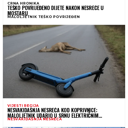
CRNA HRONIKA
TEŠKO POVRIJEĐENO DIJETE NAKON NESREĆE U
MOSTARU
MALOLJETNIK TEŠKO POVRIJEĐEN
VIJESTI REGIJA
NESVAKIDAŠNJA NESREĆA KOD KOPRIVNICE:
MALOLJETNIK UDARIO U SRNU ELEKTRIČNIM
NESVAKIDAŠNJA NESREĆA
ROMOBILOM – TEŠKO OZLIJEĐEN