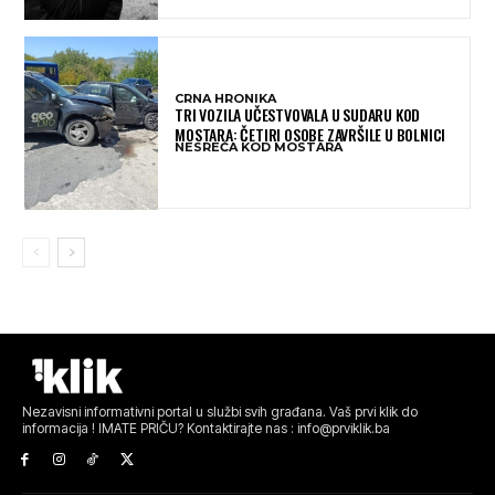
CRNA HRONIKA
TRI VOZILA UČESTVOVALA U SUDARU KOD
MOSTARA: ČETIRI OSOBE ZAVRŠILE U BOLNICI
NESREĆA KOD MOSTARA
Nezavisni informativni portal u službi svih građana. Vaš prvi klik do
informacija ! IMATE PRIČU? Kontaktirajte nas : info@prviklik.ba