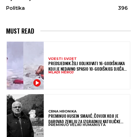
Politika
396
MUST READ
VIJESTI SVIJET
PREDSJEDNIK ŽELI ODLIKOVATI 16-GODIŠNJAKA
KOJI JE NEDAVNO SPASIO 10-GODIŠNJEG DJEČAKA
MLADI HEROJ
IZ SMRTONOSNIH VALOVA
CRNA HRONIKA
PREMINUO HUSEIN SMAJIĆ, ČOVJEK KOJI JE
DAROVAO ZEMLJU ZA IZGRADNJU KATOLIČKE
PREMINUO VELIKI HUMANISTA
CRKVE U BUGOJNU