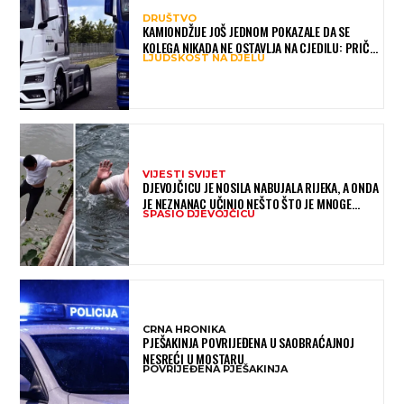
DRUŠTVO
KAMIONDŽIJE JOŠ JEDNOM POKAZALE DA SE
KOLEGA NIKADA NE OSTAVLJA NA CJEDILU: PRIČA
LJUDSKOST NA DJELU
IZ HAMBURGA DIRNULA MNOGE
VIJESTI SVIJET
DJEVOJČICU JE NOSILA NABUJALA RIJEKA, A ONDA
JE NEZNANAC UČINIO NEŠTO ŠTO JE MNOGE
SPASIO DJEVOJČICU
OSTAVILO BEZ RIJEČI
CRNA HRONIKA
PJEŠAKINJA POVRIJEĐENA U SAOBRAĆAJNOJ
NESREĆI U MOSTARU
POVRIJEĐENA PJEŠAKINJA