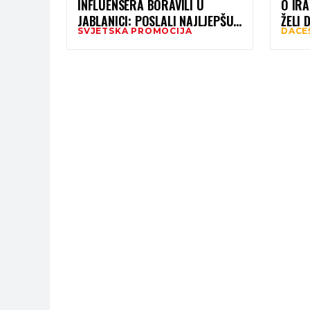
INFLUENSERA BORAVILI U
O IRA
JABLANICI: POSLALI NAJLJEPŠU
ŽELI 
SVJETSKA PROMOCIJA
DACE
TURISTIČKU RAZGLEDNICU
JABLANICE U SVIJET