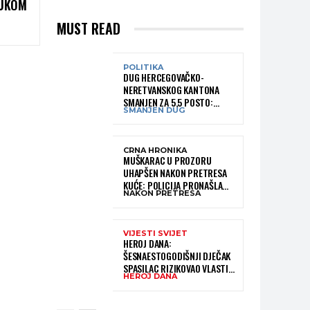
RUKOM
MUST READ
POLITIKA
DUG HERCEGOVAČKO-
NERETVANSKOG KANTONA
SMANJEN ZA 5,5 POSTO:
SMANJEN DUG
OBJAVLJENI NAJNOVIJI PODACI
MINISTARSTVA FINANSIJA
CRNA HRONIKA
MUŠKARAC U PROZORU
UHAPŠEN NAKON PRETRESA
KUĆE: POLICIJA PRONAŠLA
NAKON PRETRESA
MATERIJU KOJA ASOCIRA NA
HEROIN I PRIBOR ZA
KONZUMACIJU
VIJESTI SVIJET
HEROJ DANA:
ŠESNAESTOGODIŠNJI DJEČAK
SPASILAC RIZIKOVAO VLASTITI
HEROJ DANA
ŽIVOT I IZ OGROMNIH VALOVA
SPASIO 10-GODIŠNJEG
DJEČAKA