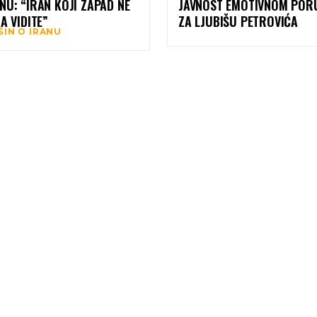
NU: “IRAN KOJI ZAPAD NE
JAVNOST EMOTIVNOM PO
DA VIDITE”
ZA LJUBIŠU PETROVIĆA
ŠIN O IRANU