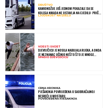
DRUŠTVO
KAMIONDŽIJE JOŠ JEDNOM POKAZALE DA SE
KOLEGA NIKADA NE OSTAVLJA NA CJEDILU: PRIČA
LJUDSKOST NA DJELU
IZ HAMBURGA DIRNULA MNOGE
VIJESTI SVIJET
DJEVOJČICU JE NOSILA NABUJALA RIJEKA, A ONDA
JE NEZNANAC UČINIO NEŠTO ŠTO JE MNOGE
SPASIO DJEVOJČICU
OSTAVILO BEZ RIJEČI
CRNA HRONIKA
PJEŠAKINJA POVRIJEĐENA U SAOBRAĆAJNOJ
NESREĆI U MOSTARU
POVRIJEĐENA PJEŠAKINJA