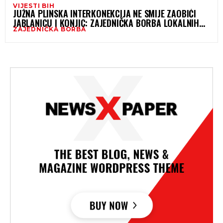
VIJESTI BIH
JUŽNA PLINSKA INTERKONEKCIJA NE SMIJE ZAOBIĆI
JABLANICU I KONJIC: ZAJEDNIČKA BORBA LOKALNIH
ZAJEDNIČKA BORBA
ZAJEDNICA ZA RAZVOJNU PRAVDU