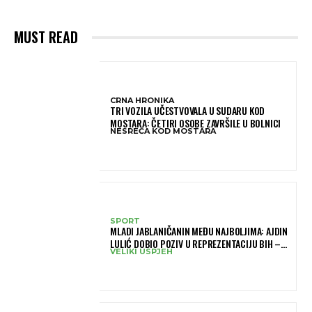
MUST READ
CRNA HRONIKA
TRI VOZILA UČESTVOVALA U SUDARU KOD
MOSTARA: ČETIRI OSOBE ZAVRŠILE U BOLNICI
NESREĆA KOD MOSTARA
SPORT
MLADI JABLANIČANIN MEĐU NAJBOLJIMA: AJDIN
LULIĆ DOBIO POZIV U REPREZENTACIJU BIH –
VELIKI USPJEH
BRANIT ĆE BOJE BIH NA SLOVENIA BALL