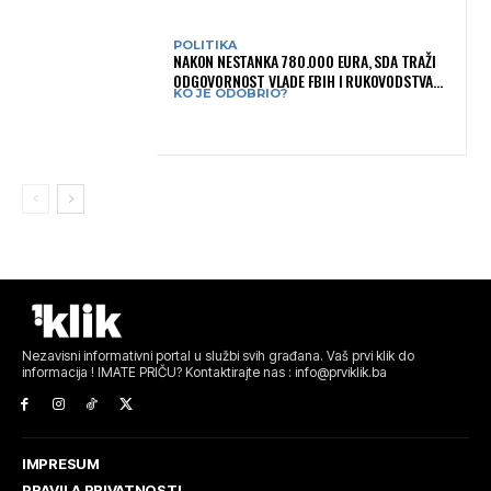
POLITIKA
NAKON NESTANKA 780.000 EURA, SDA TRAŽI
ODGOVORNOST VLADE FBIH I RUKOVODSTVA
KO JE ODOBRIO?
IGMANA
Nezavisni informativni portal u službi svih građana. Vaš prvi klik do
informacija ! IMATE PRIČU? Kontaktirajte nas : info@prviklik.ba
IMPRESUM
PRAVILA PRIVATNOSTI