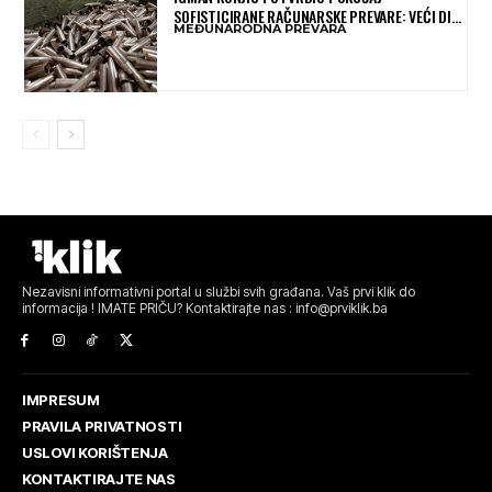
SOFISTICIRANE RAČUNARSKE PREVARE: VEĆI DIO
MEĐUNARODNA PREVARA
NOVCA BLOKIRAN, OČEKUJE SE POVRAT
SREDSTAVA
Nezavisni informativni portal u službi svih građana. Vaš prvi klik do
informacija ! IMATE PRIČU? Kontaktirajte nas : info@prviklik.ba
IMPRESUM
PRAVILA PRIVATNOSTI
USLOVI KORIŠTENJA
KONTAKTIRAJTE NAS