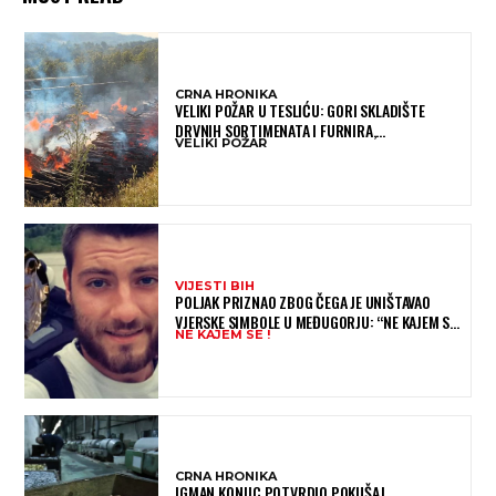
CRNA HRONIKA
VELIKI POŽAR U TESLIĆU: GORI SKLADIŠTE
DRVNIH SORTIMENATA I FURNIRA,
VELIKI POŽAR
VATROGASCIMA STIŽE POMOĆ IZ VIŠE GRADOVA
VIJESTI BIH
POLJAK PRIZNAO ZBOG ČEGA JE UNIŠTAVAO
VJERSKE SIMBOLE U MEĐUGORJU: “NE KAJEM SE I
NE KAJEM SE !
PONOVIO BIH SVE”
CRNA HRONIKA
IGMAN KONJIC POTVRDIO POKUŠAJ