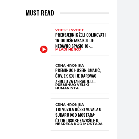
MUST READ
VIJESTI SVIJET
PREDSJEDNIK ŽELI ODLIKOVATI
16-GODIŠNJAKA KOJI JE
NEDAVNO SPASIO 10-
MLADI HEROJ
GODIŠNJEG DJEČAKA IZ
SMRTONOSNIH VALOVA
CRNA HRONIKA
PREMINUO HUSEIN SMAJIĆ,
ČOVJEK KOJI JE DAROVAO
ZEMLJU ZA IZGRADNJU
PREMINUO VELIKI
KATOLIČKE CRKVE U BUGOJNU
HUMANISTA
CRNA HRONIKA
TRI VOZILA UČESTVOVALA U
SUDARU KOD MOSTARA:
ČETIRI OSOBE ZAVRŠILE U
NESREĆA KOD MOSTARA
BOLNICI