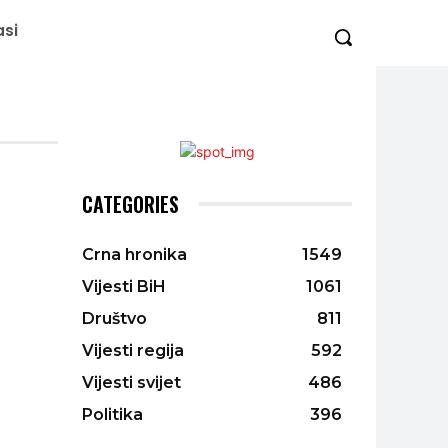
asi
CATEGORIES
Crna hronika
1549
Vijesti BiH
1061
Društvo
811
Vijesti regija
592
Vijesti svijet
486
Politika
396