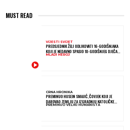
MUST READ
VIJESTI SVIJET
PREDSJEDNIK ŽELI ODLIKOVATI 16-GODIŠNJAKA
KOJI JE NEDAVNO SPASIO 10-GODIŠNJEG DJEČAKA
MLADI HEROJ
IZ SMRTONOSNIH VALOVA
CRNA HRONIKA
PREMINUO HUSEIN SMAJIĆ, ČOVJEK KOJI JE
DAROVAO ZEMLJU ZA IZGRADNJU KATOLIČKE
PREMINUO VELIKI HUMANISTA
CRKVE U BUGOJNU