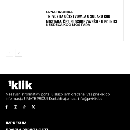
CRNA HRONIKA
TRI VOZILA UČESTVOVALA U SUDARU KOD
MOSTARA: ČETIRI OSOBE ZAVRŠILE U BOLNICI
NESREĆA KOD MOSTARA
Nezavisni informativni portal u službi svih građana. Vaš prvi klik do
informacija ! IMATE PRIČU? Kontaktirajte nas : info@prviklik.ba
IMPRESUM
PRAVILA PRIVATNOSTI