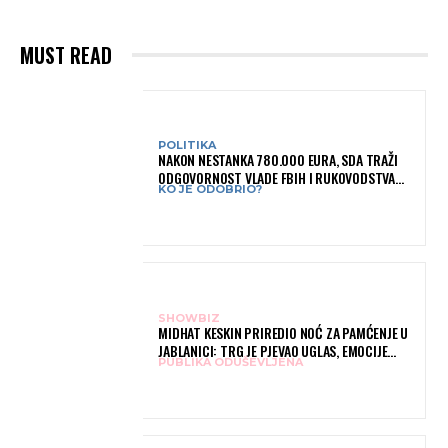
MUST READ
POLITIKA
NAKON NESTANKA 780.000 EURA, SDA TRAŽI
ODGOVORNOST VLADE FBIH I RUKOVODSTVA
KO JE ODOBRIO?
IGMANA
SHOWBIZ
MIDHAT KESKIN PRIREDIO NOĆ ZA PAMĆENJE U
JABLANICI: TRG JE PJEVAO UGLAS, EMOCIJE
PUBLIKA ODUŠEVLJENA
PREPLAVILE RODNI GRAD