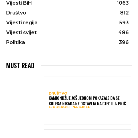
Vijesti BiH
1063
Društvo
812
Vijesti regija
593
Vijesti svijet
486
Politika
396
MUST READ
DRUŠTVO
KAMIONDŽIJE JOŠ JEDNOM POKAZALE DA SE
KOLEGA NIKADA NE OSTAVLJA NA CJEDILU: PRIČA
LJUDSKOST NA DJELU
IZ HAMBURGA DIRNULA MNOGE