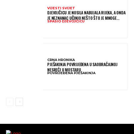
VIJESTI SVIJET
DJEVOJČICU JE NOSILA NABUJALA RIJEKA, A ONDA
JE NEZNANAC UČINIO NEŠTO ŠTO JE MNOGE
SPASIO DJEVOJČICU
OSTAVILO BEZ RIJEČI
CRNA HRONIKA
PJEŠAKINJA POVRIJEĐENA U SAOBRAĆAJNOJ
NESREĆI U MOSTARU
POVRIJEĐENA PJEŠAKINJA