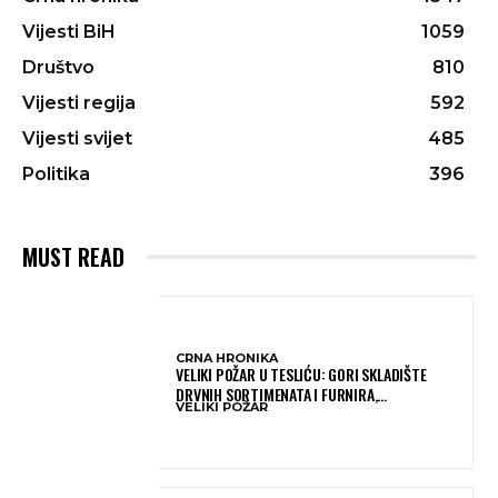
Vijesti BiH
1059
Društvo
810
Vijesti regija
592
Vijesti svijet
485
Politika
396
MUST READ
CRNA HRONIKA
VELIKI POŽAR U TESLIĆU: GORI SKLADIŠTE
DRVNIH SORTIMENATA I FURNIRA,
VELIKI POŽAR
VATROGASCIMA STIŽE POMOĆ IZ VIŠE GRADOVA