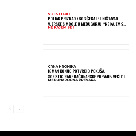
VIJESTI BIH
POLJAK PRIZNAO ZBOG ČEGA JE UNIŠTAVAO
VJERSKE SIMBOLE U MEĐUGORJU: “NE KAJEM SE I
NE KAJEM SE !
PONOVIO BIH SVE”
CRNA HRONIKA
IGMAN KONJIC POTVRDIO POKUŠAJ
SOFISTICIRANE RAČUNARSKE PREVARE: VEĆI DIO
MEĐUNARODNA PREVARA
NOVCA BLOKIRAN, OČEKUJE SE POVRAT
SREDSTAVA