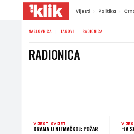
Vijesti
Politika
Crn
NASLOVNICA
TAGOVI
RADIONICA
RADIONICA
VIJESTI SVIJET
VIJES
DRAMA U NJEMAČKOJ: POŽAR
“JA S