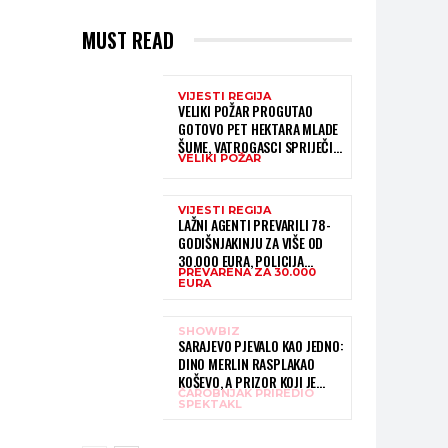
MUST READ
VIJESTI REGIJA
VELIKI POŽAR PROGUTAO
GOTOVO PET HEKTARA MLADE
ŠUME, VATROGASCI SPRIJEČILI
VELIKI POŽAR
DA DOĐE DO JOŠ VEĆE
KATASTROFE
VIJESTI REGIJA
LAŽNI AGENTI PREVARILI 78-
GODIŠNJAKINJU ZA VIŠE OD
30.000 EURA, POLICIJA
PREVARENA ZA 30.000
INTENZIVNO TRAGA ZA
EURA
POČINITELJIMA
SHOWBIZ
SARAJEVO PJEVALO KAO JEDNO:
DINO MERLIN RASPLAKAO
KOŠEVO, A PRIZOR KOJI JE
ČAROBNJAK PRIREDIO
USLIJEDIO DUGO ĆE SE
SPEKTAKL
PAMTITI – HILJADE LJUDI
PJEVALO “LJILJANE”