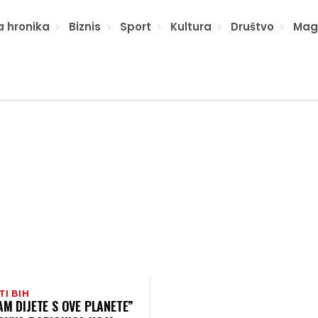
a hronika
Biznis
Sport
Kultura
Društvo
Mag
TI BIH
AM DIJETE S OVE PLANETE”