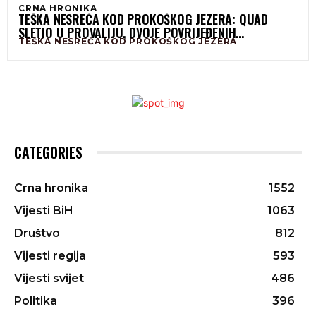
CRNA HRONIKA
TEŠKA NESREĆA KOD PROKOŠKOG JEZERA: QUAD
SLETIO U PROVALIJU, DVOJE POVRIJEĐENIH
TEŠKA NESREĆA KOD PROKOŠKOG JEZERA
SPAŠAVANO SAT VREMENA
CATEGORIES
Crna hronika
1552
Vijesti BiH
1063
Društvo
812
Vijesti regija
593
Vijesti svijet
486
Politika
396