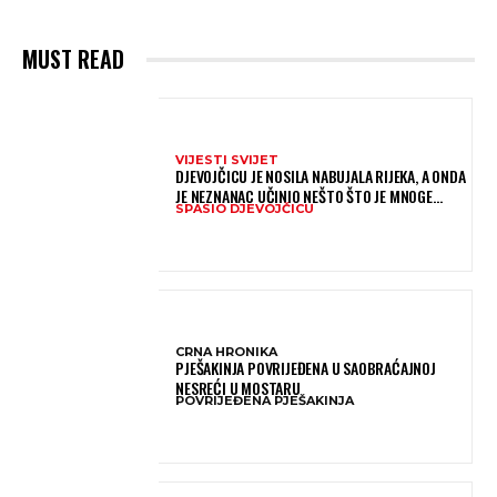
MUST READ
VIJESTI SVIJET
DJEVOJČICU JE NOSILA NABUJALA RIJEKA, A ONDA
JE NEZNANAC UČINIO NEŠTO ŠTO JE MNOGE
SPASIO DJEVOJČICU
OSTAVILO BEZ RIJEČI
CRNA HRONIKA
PJEŠAKINJA POVRIJEĐENA U SAOBRAĆAJNOJ
NESREĆI U MOSTARU
POVRIJEĐENA PJEŠAKINJA