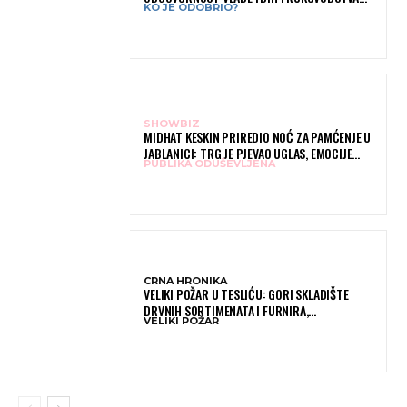
KO JE ODOBRIO?
IGMANA
SHOWBIZ
MIDHAT KESKIN PRIREDIO NOĆ ZA PAMĆENJE U
JABLANICI: TRG JE PJEVAO UGLAS, EMOCIJE
PUBLIKA ODUŠEVLJENA
PREPLAVILE RODNI GRAD
CRNA HRONIKA
VELIKI POŽAR U TESLIĆU: GORI SKLADIŠTE
DRVNIH SORTIMENATA I FURNIRA,
VELIKI POŽAR
VATROGASCIMA STIŽE POMOĆ IZ VIŠE GRADOVA