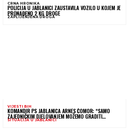
CRNA HRONIKA
POLICIJA U JABLANICI ZAUSTAVILA VOZILO U KOJEM JE
PRONAĐENO 2 KG DROGE
ZAPLIJENJENA DROGA
VIJESTI BIH
KOMANDIR PS JABLANICA ARNES ČOMOR: “SAMO
ZAJEDNIČKIM DJELOVANJEM MOŽEMO GRADITI
SITUACIJA U JABLANICI
SIGURNIJU ZAJEDNICU”