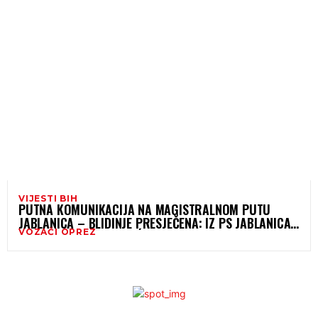
VIJESTI BIH
PUTNA KOMUNIKACIJA NA MAGISTRALNOM PUTU
JABLANICA – BLIDINJE PRESJEČENA: IZ PS JABLANICA
VOZAČI OPREZ
APELUJU DA SE NE KREĆE TIM PUTEM