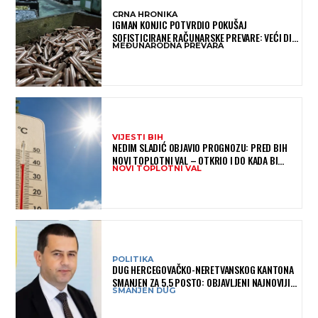
CRNA HRONIKA
IGMAN KONJIC POTVRDIO POKUŠAJ
SOFISTICIRANE RAČUNARSKE PREVARE: VEĆI DIO
MEĐUNARODNA PREVARA
NOVCA BLOKIRAN, OČEKUJE SE POVRAT
SREDSTAVA
VIJESTI BIH
NEDIM SLADIĆ OBJAVIO PROGNOZU: PRED BIH
NOVI TOPLOTNI VAL – OTKRIO I DO KADA BI
NOVI TOPLOTNI VAL
MOGAO TRAJATI
POLITIKA
DUG HERCEGOVAČKO-NERETVANSKOG KANTONA
SMANJEN ZA 5,5 POSTO: OBJAVLJENI NAJNOVIJI
SMANJEN DUG
PODACI MINISTARSTVA FINANSIJA