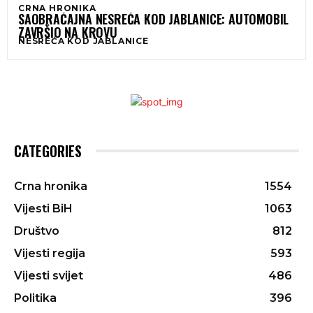
CRNA HRONIKA
SAOBRAĆAJNA NESREĆA KOD JABLANICE: AUTOMOBIL
ZAVRŠIO NA KROVU
NESREĆA KOD JABLANICE
CATEGORIES
Crna hronika
1554
Vijesti BiH
1063
Društvo
812
Vijesti regija
593
Vijesti svijet
486
Politika
396