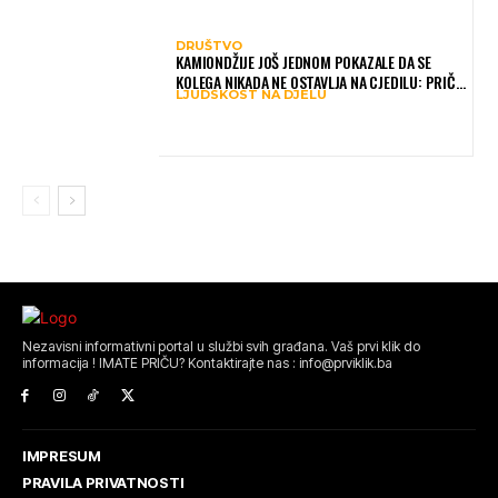
DRUŠTVO
KAMIONDŽIJE JOŠ JEDNOM POKAZALE DA SE
KOLEGA NIKADA NE OSTAVLJA NA CJEDILU: PRIČA
LJUDSKOST NA DJELU
IZ HAMBURGA DIRNULA MNOGE
Nezavisni informativni portal u službi svih građana. Vaš prvi klik do
informacija ! IMATE PRIČU? Kontaktirajte nas : info@prviklik.ba
IMPRESUM
PRAVILA PRIVATNOSTI