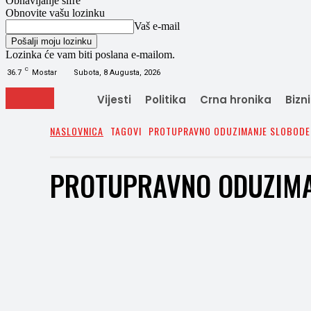
Obnavljanje šifre
Obnovite vašu lozinku
Vaš e-mail
Lozinka će vam biti poslana e-mailom.
C
36.7
Mostar
Subota, 8 Augusta, 2026
Vijesti
Politika
Crna hronika
Bizn
NASLOVNICA
TAGOVI
PROTUPRAVNO ODUZIMANJE SLOBODE
PROTUPRAVNO ODUZIMA