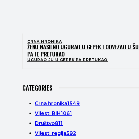
CRNA HRONIKA
ŽENU NASILNO UGURAO U GEPEK I ODVEZAO U Š
PA JE PRETUKAO
UGURAO JU U GEPEK PA PRETUKAO
CATEGORIES
Crna hronika
1549
Vijesti BiH
1061
Društvo
811
Vijesti regija
592