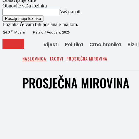
Obnavljanje šifre
Obnovite vašu lozinku
Vaš e-mail
Lozinka će vam biti poslana e-mailom.
C
24.3
Mostar
Petak, 7 Augusta, 2026
Vijesti
Politika
Crna hronika
Bizn
NASLOVNICA
TAGOVI
PROSJEČNA MIROVINA
PROSJEČNA MIROVINA