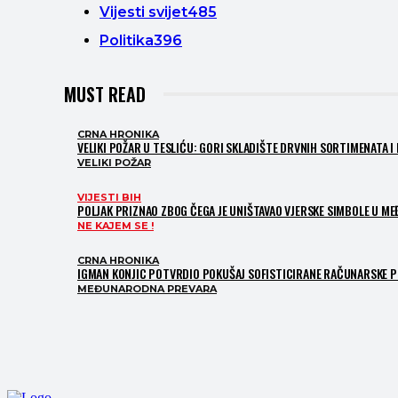
Vijesti svijet
485
Politika
396
MUST READ
CRNA HRONIKA
VELIKI POŽAR U TESLIĆU: GORI SKLADIŠTE DRVNIH SORTIMENATA I
VELIKI POŽAR
VIJESTI BIH
POLJAK PRIZNAO ZBOG ČEGA JE UNIŠTAVAO VJERSKE SIMBOLE U MEĐ
NE KAJEM SE !
CRNA HRONIKA
IGMAN KONJIC POTVRDIO POKUŠAJ SOFISTICIRANE RAČUNARSKE PR
MEĐUNARODNA PREVARA