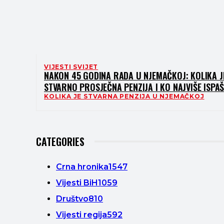
VIJESTI SVIJET
NAKON 45 GODINA RADA U NJEMAČKOJ: KOLIKA J
STVARNO PROSJEČNA PENZIJA I KO NAJVIŠE ISPA
KOLIKA JE STVARNA PENZIJA U NJEMAČKOJ
CATEGORIES
Crna hronika
1547
Vijesti BiH
1059
Društvo
810
Vijesti regija
592