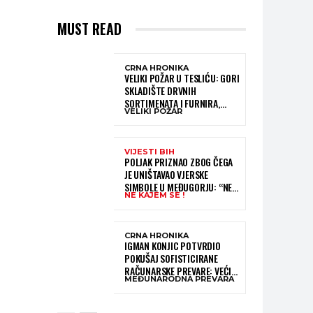
MUST READ
CRNA HRONIKA
VELIKI POŽAR U TESLIĆU: GORI
SKLADIŠTE DRVNIH
SORTIMENATA I FURNIRA,
VELIKI POŽAR
VATROGASCIMA STIŽE POMOĆ
IZ VIŠE GRADOVA
VIJESTI BIH
POLJAK PRIZNAO ZBOG ČEGA
JE UNIŠTAVAO VJERSKE
SIMBOLE U MEĐUGORJU: “NE
NE KAJEM SE !
KAJEM SE I PONOVIO BIH SVE”
CRNA HRONIKA
IGMAN KONJIC POTVRDIO
POKUŠAJ SOFISTICIRANE
RAČUNARSKE PREVARE: VEĆI
MEĐUNARODNA PREVARA
DIO NOVCA BLOKIRAN,
OČEKUJE SE POVRAT
SREDSTAVA