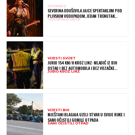
SHOWBIZ
SEVERINA ODUŠEVILA JAJCE SPEKTAKLOM POD
PLIVSKIM VODOPADOM, JEDAN TRENUTAK
ODUŠEVILA JAJCE
POSEBNO JE DIRNUO PUBLIKU
VIJESTI SVIJET
JURIO 154 KM/H KROZ LINZ: MLADIĆ IZ BIH
OSTAO I BEZ AUTOMOBILA I BEZ VOZAČKE
JURIO KROZ LINZ
DOZVOLE
VIJESTI BIH
MJEŠTANI BLAGAJA UZELI STVAR U SVOJE RUKE I
SAMI OČISTILI GOMILE OTPADA
SAMI OČISTILI OTPAD